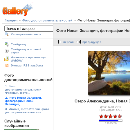
Галерея
Фото достопримечательностей
Фото Новая Зеландия, фотогра
Фото Новая Зеландия, фотографии Но
Расширенный поиск
первая
предыдущая
Слайд-шоу
Слайд-шоу в полный
экран
Установить при помощи
WebDAV
Экспорт RSS альбома
Фото
достопримечательностей
1. Фото
достопримечательности
Франции, фото...
2. Фото Новая Зеландия,
Озеро Александрина, Новая 
фотографии Новой
Зеландии,...
Дата: 14.01.2010
3. Италия, фото Италии, фото
Просмотров: 5771
достопримечательности...
Случайные
5 голосов
изображения