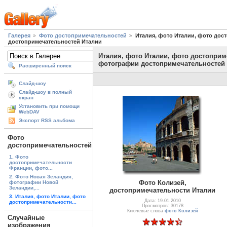
Галерея
Фото достопримечательностей
Италия, фото Италии, фото до
достопримечательностей Италии
Италия, фото Италии, фото достоприм
фотографии достопримечательностей
Расширенный поиск
Слайд-шоу
Слайд-шоу в полный
экран
Установить при помощи
WebDAV
Экспорт RSS альбома
Фото
достопримечательностей
1. Фото
достопримечательности
Франции, фото...
2. Фото Новая Зеландия,
Фото Колизей,
фотографии Новой
Зеландии,...
достопримечательности Италии
3. Италия, фото Италии, фото
Дата: 19.01.2010
достопримечательности...
Просмотров: 30178
Ключевые слова
фото Колизей
Случайные
изображения