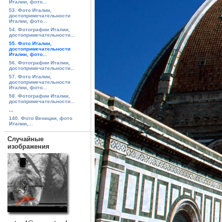
Италии, фото...
53. Фото Италии,
достопримечательности
Италии, фото...
54. Фотографии Италии,
достопримечательности...
55. Фото Италии,
достопримечательности
Италии, фото...
56. Фотографии Италии,
достопримечательности...
57. Фото Италии,
достопримечательности
Италии, фото...
58. Фотографии Италии,
достопримечательности...
...
140. Фото Вениции, фото
Италии,...
Случайные
изображения