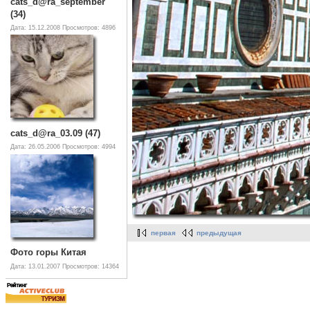
cats_d@ra_september
(34)
Дата: 15.12.2008
Просмотров: 4896
cats_d@ra_03.09 (47)
Дата: 26.05.2006
Просмотров: 4994
первая
предыдущая
Фото горы Китая
Дата: 13.01.2007
Просмотров: 14364