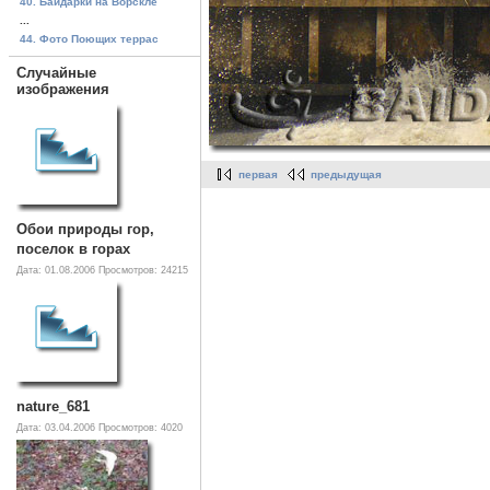
40. Байдарки на Ворскле
...
44. Фото Поющих террас
Случайные
изображения
первая
предыдущая
Обои природы гор,
поселок в горах
Дата: 01.08.2006
Просмотров: 24215
nature_681
Дата: 03.04.2006
Просмотров: 4020