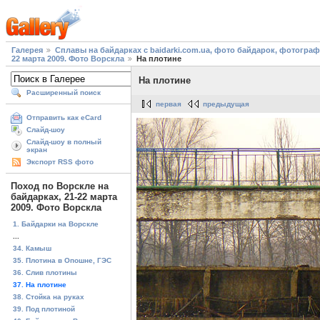
Галерея
Сплавы на байдарках с baidarki.com.ua, фото байдарок, фотогра
22 марта 2009. Фото Ворскла
На плотине
На плотине
Расширенный поиск
первая
предыдущая
Отправить как eCard
Слайд-шоу
Слайд-шоу в полный
экран
Экспорт RSS фото
Поход по Ворскле на
байдарках, 21-22 марта
2009. Фото Ворскла
1. Байдарки на Ворскле
...
34. Камыш
35. Плотина в Опошне, ГЭС
36. Слив плотины
37. На плотине
38. Стойка на руках
39. Под плотиной