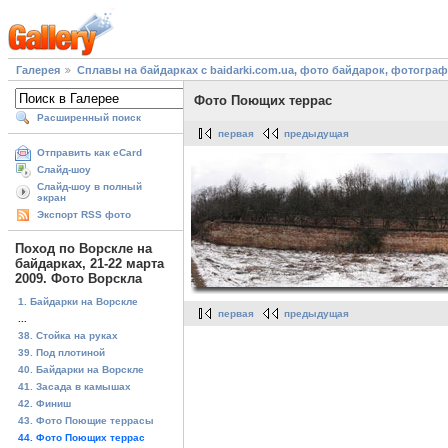
Галерея
Сплавы на байдарках с baidarki.com.ua, фото байдарок, фотогра
Фото Поющих террас
Расширенный поиск
первая
предыдущая
Отправить как eCard
Слайд-шоу
Слайд-шоу в полный
экран
Экспорт RSS фото
Поход по Ворскле на
байдарках, 21-22 марта
2009. Фото Ворскла
1. Байдарки на Ворскле
первая
предыдущая
...
38. Стойка на руках
39. Под плотиной
40. Байдарки на Ворскле
41. Засада в камышах
42. Финиш
43. Фото Поющие террасы
44. Фото Поющих террас