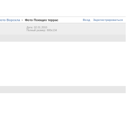
Вход
Зарегистрироваться
Фото Ворскла
Фото Поющих террас
Дата: 02.01.2010
Полный размер: 600x134