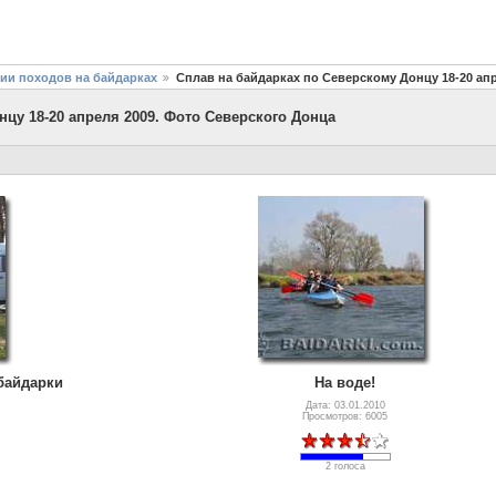
фии походов на байдарках
Сплав на байдарках по Северскому Донцу 18-20 ап
цу 18-20 апреля 2009. Фото Северского Донца
байдарки
На воде!
Дата: 03.01.2010
Просмотров: 6005
2 голоса