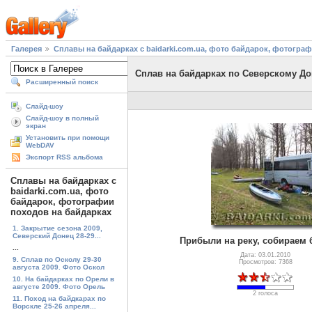
Галерея
Сплавы на байдарках с baidarki.com.ua, фото байдарок, фотогра
Сплав на байдарках по Северскому Дон
Расширенный поиск
Слайд-шоу
Слайд-шоу в полный
экран
Установить при помощи
WebDAV
Экспорт RSS альбома
Сплавы на байдарках с
baidarki.com.ua, фото
байдарок, фотографии
походов на байдарках
1. Закрытие сезона 2009,
Северский Донец 28-29...
Прибыли на реку, собираем 
...
Дата: 03.01.2010
9. Сплав по Осколу 29-30
Просмотров: 7368
августа 2009. Фото Оскол
10. На байдарках по Орели в
августе 2009. Фото Орель
2 голоса
11. Поход на байдкарах по
Ворскле 25-26 апреля...