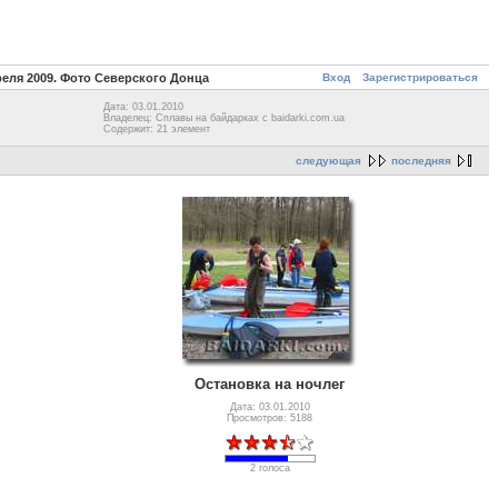
Вход
Зарегистрироваться
реля 2009. Фото Северского Донца
Дата: 03.01.2010
Владелец: Сплавы на байдарках с baidarki.com.ua
Содержит: 21 элемент
следующая
последняя
Остановка на ночлег
Дата: 03.01.2010
Просмотров: 5188
2 голоса