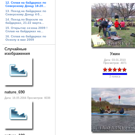
12. Сплав на байдарках по
Северскому Донцу 18-20...
13. Поход на байдарках по
Северскому Донцу 4-5...
14. Поход по Ворскле на
байдарках, 21-22 марта...
15. Открытие сезона 2009 !
Сплав на байдарках на...
16. Сплав на байдарках по
Осколу в мае 2009
Случайные
изображения
Ужин
Дата: 03.01.2010
Просмотров: 4971
2 голоса
nature_690
Дата: 16.05.2004
Просмотров: 6036