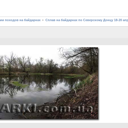
фии походов на байдарках
Сплав на байдарках по Северскому Донцу 18-20 ап