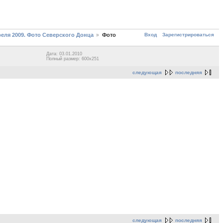
Вход
Зарегистрироваться
реля 2009. Фото Северского Донца
Фото
Дата: 03.01.2010
Полный размер: 600x251
следующая
последняя
следующая
последняя