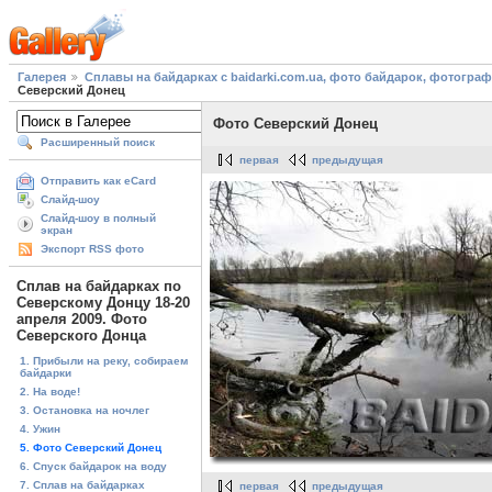
Галерея
Сплавы на байдарках с baidarki.com.ua, фото байдарок, фотогра
Северский Донец
Фото Северский Донец
Расширенный поиск
первая
предыдущая
Отправить как eCard
Слайд-шоу
Слайд-шоу в полный
экран
Экспорт RSS фото
Сплав на байдарках по
Северскому Донцу 18-20
апреля 2009. Фото
Северского Донца
1. Прибыли на реку, собираем
байдарки
2. На воде!
3. Остановка на ночлег
4. Ужин
5. Фото Северский Донец
6. Спуск байдарок на воду
7. Сплав на байдарках
первая
предыдущая