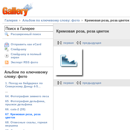
Галерея
Альбом по ключевому слову: фото
Кремовая роза, роза цветок
Кремовая роза, роза цветок
Расширенный поиск
первая
предыдущая
Отправить как eCard
Слайд-шоу
Слайд-шоу в полный
экран
Экспорт RSS фото
Альбом по ключевому
слову: фото
первая
предыдущая
1. Поход на байдарках по
Северскому Донцу 4-5...
...
64. Фотография зимнего леса
65. Фотография дельфина,
прыжок дельфина
66. cats-2 (39)
67. Кремовая роза, роза
цветок
68. Отвесные скалы, горная
вершина