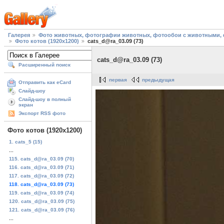
Галерея
Фото животных, фотографии животных, фотообои с животными, 
Фото котов (1920х1200)
cats_d@ra_03.09 (73)
cats_d@ra_03.09 (73)
Расширенный поиск
первая
предыдущая
Отправить как eCard
Слайд-шоу
Слайд-шоу в полный
экран
Экспорт RSS фото
Фото котов (1920х1200)
1. cats_5 (15)
...
115. cats_d@ra_03.09 (70)
116. cats_d@ra_03.09 (71)
117. cats_d@ra_03.09 (72)
118. cats_d@ra_03.09 (73)
119. cats_d@ra_03.09 (74)
120. cats_d@ra_03.09 (75)
121. cats_d@ra_03.09 (76)
...