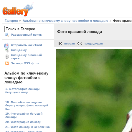
Галерея
Альбом по ключевому слову: фотообои с лошадью
Фото крас
Фото красивой лошади
Расширенный поиск
первая
предыдущая
Отправить как eCard
Слайд-шоу
Слайд-шоу в полный
экран
Экспорт RSS фото
Альбом по ключевому
слову: фотообои с
лошадью
1. Фотография лошади
бегущей в воде
...
18. Фотообои лошади на
берегу озера, фото лошадей
в...
19. Фотография бегущей
лошади
20. Фотография лошади
21. Фото лошади и жеребенка
22. Фотообои - красивая