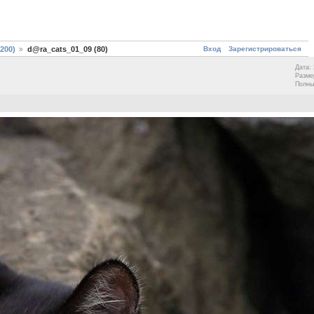
Вход
Зарегистрироваться
200)
d@ra_cats_01_09 (80)
Дата: 
Разме
Полны