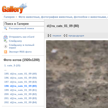
Галерея
Фото животных, фотографии животных, фотообои с животными, 
d@ra_cats_01_09 (80)
Расширенный поиск
первая
предыдущая
Отправить как eCard
Слайд-шоу
Слайд-шоу в полный
экран
Экспорт RSS фото
Фото котов (1920х1200)
1. cats_5 (15)
...
195. d@ra_cats_01_09 (40)
196. d@ra_cats_01_09 (50)
197. d@ra_cats_01_09 (63)
198. d@ra_cats_01_09 (80)
199. d@ra_cats_01_09 (81)
200. d@ra_cats_01_09 (82)
201. d@ra_cats_01_09 (83)
202. d@ra_cats_01_09 (84)