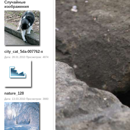
Случайные
изображения
city_cat_5da-007762-x
Дата: 28.01.2010
Просмотров: 4874
nature_128
Дата: 13.03.2010
Просмотров: 3660