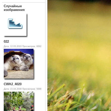
Случайные
изображения
022
Дата: 12.03.2010
Просмотров: 6692
CWHJ_4020
Дата: 15.04.2008
Просмотров: 5688