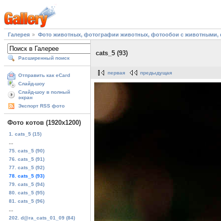
Галерея
Фото животных, фотографии животных, фотообои с животными, 
cats_5 (93)
Расширенный поиск
первая
предыдущая
Отправить как eCard
Слайд-шоу
Слайд-шоу в полный
экран
Экспорт RSS фото
Фото котов (1920х1200)
1. cats_5 (15)
...
75. cats_5 (90)
76. cats_5 (91)
77. cats_5 (92)
78. cats_5 (93)
79. cats_5 (94)
80. cats_5 (95)
81. cats_5 (96)
...
202. d@ra_cats_01_09 (84)