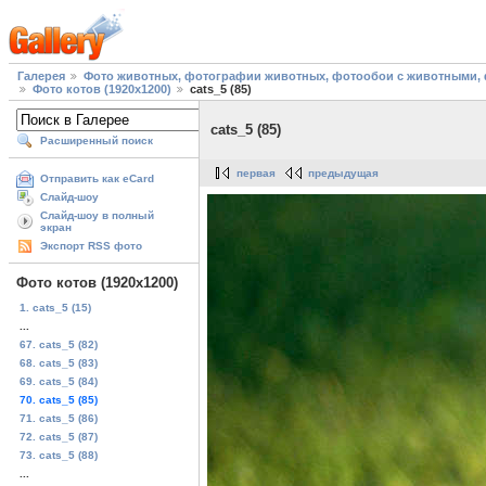
Галерея
Фото животных, фотографии животных, фотообои с животными, 
Фото котов (1920х1200)
cats_5 (85)
cats_5 (85)
Расширенный поиск
первая
предыдущая
Отправить как eCard
Слайд-шоу
Слайд-шоу в полный
экран
Экспорт RSS фото
Фото котов (1920х1200)
1. cats_5 (15)
...
67. cats_5 (82)
68. cats_5 (83)
69. cats_5 (84)
70. cats_5 (85)
71. cats_5 (86)
72. cats_5 (87)
73. cats_5 (88)
...