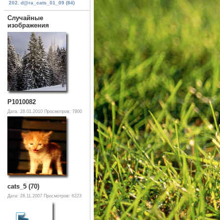
202. d@ra_cats_01_09 (84)
Случайные
изображения
P1010082
Дата: 28.01.2010
Просмотров: 7900
cats_5 (70)
Дата: 28.11.2007
Просмотров: 6223