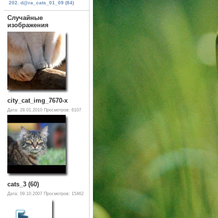
202. d@ra_cats_01_09 (84)
Случайные
изображения
city_cat_img_7670-x
Дата: 28.01.2010
Просмотров: 6107
cats_3 (60)
Дата: 09.10.2007
Просмотров: 15462