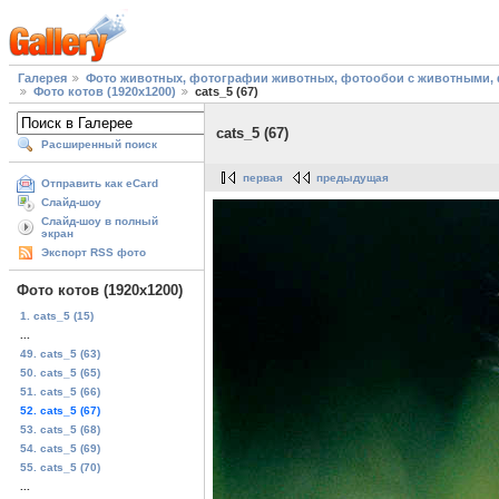
Галерея
Фото животных, фотографии животных, фотообои с животными, 
Фото котов (1920х1200)
cats_5 (67)
cats_5 (67)
Расширенный поиск
первая
предыдущая
Отправить как eCard
Слайд-шоу
Слайд-шоу в полный
экран
Экспорт RSS фото
Фото котов (1920х1200)
1. cats_5 (15)
...
49. cats_5 (63)
50. cats_5 (65)
51. cats_5 (66)
52. cats_5 (67)
53. cats_5 (68)
54. cats_5 (69)
55. cats_5 (70)
...