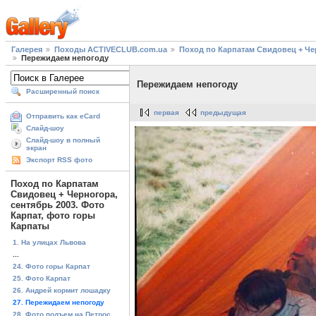
Галерея
Походы ACTIVECLUB.com.ua
Поход по Карпатам Свидовец + Чер
Пережидаем непогоду
Пережидаем непогоду
Расширенный поиск
первая
предыдущая
Отправить как eCard
Слайд-шоу
Слайд-шоу в полный
экран
Экспорт RSS фото
Поход по Карпатам
Свидовец + Черногора,
сентябрь 2003. Фото
Карпат, фото горы
Карпаты
1. На улицах Львова
...
24. Фото горы Карпат
25. Фото Карпат
26. Андрей кормит лошадку
27. Пережидаем непогоду
28. Фото подъем на Петрос