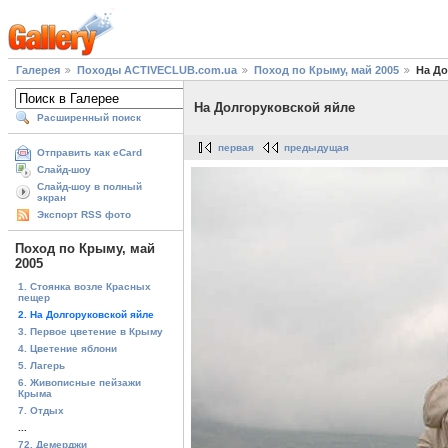
Галерея
Походы ACTIVECLUB.com.ua
Поход по Крыму, май 2005
На До
На Долгоруковской яйле
Расширенный поиск
первая
предыдущая
Отправить как eCard
Слайд-шоу
Слайд-шоу в полный
экран
Экспорт RSS фото
Поход по Крыму, май
2005
1. Стоянка возле Красных
пещер
2. На Долгоруковской яйле
3. Первое цветение в Крыму
4. Цветение яблони
5. Лагерь
6. Живописные пейзажи
Крыма
7. Отдых
...
72. Демерджи