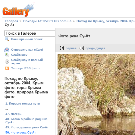
Галерея
Походы ACTIVECLUB.com.ua
Поход по Крыму, октябрь 2004. К
Су-Ат
Фото река Су-Ат
Расширенный поиск
первая
предыдущая
Отправить как eCard
Слайд-шоу
Слайд-шоу в полный
экран
Экспорт RSS фото
Поход по Крыму,
октябрь 2004. Крым
фото, горы Крыма
фото, природа Крыма
фото
1. Первые метры пути
...
47. Лагерь
48. Балка в районе родника
Су-Ат
49. Фото долины реки Су-Ат
50. Фото река Су-Ат