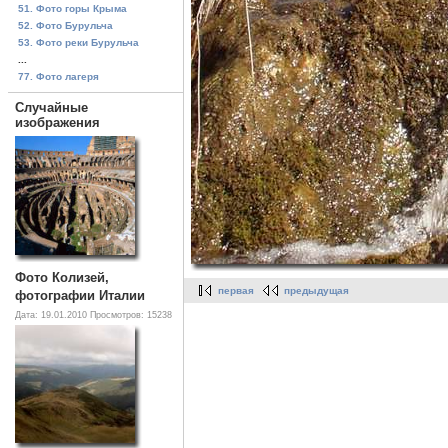
51. Фото горы Крыма
52. Фото Бурульча
53. Фото реки Бурульча
...
77. Фото лагеря
Случайные
изображения
Фото Колизей,
первая
предыдущая
фотографии Италии
Дата: 19.01.2010
Просмотров: 15238