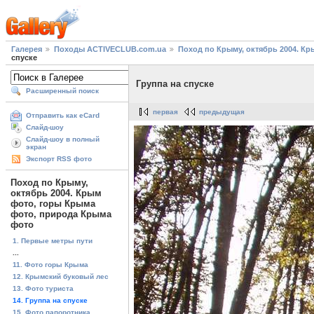
Галерея
Походы ACTIVECLUB.com.ua
Поход по Крыму, октябрь 2004. К
спуске
Группа на спуске
Расширенный поиск
первая
предыдущая
Отправить как eCard
Слайд-шоу
Слайд-шоу в полный
экран
Экспорт RSS фото
Поход по Крыму,
октябрь 2004. Крым
фото, горы Крыма
фото, природа Крыма
фото
1. Первые метры пути
...
11. Фото горы Крыма
12. Крымский буковый лес
13. Фото туриста
14. Группа на спуске
15. Фото папоротника