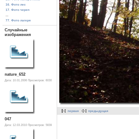
16. Фото лес
17. Фото череп
...
77. Фото лагеря
Случайные
изображения
nature_652
Дата: 10.01.2006
Просмотров: 6030
первая
предыдущая
047
Дата: 12.03.2010
Просмотров: 5839