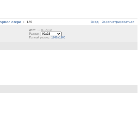
Вход
Зарегистрироваться
горное озеро
135
Дата: 13.03.2010
Размер:
Полный размер:
1600x1200