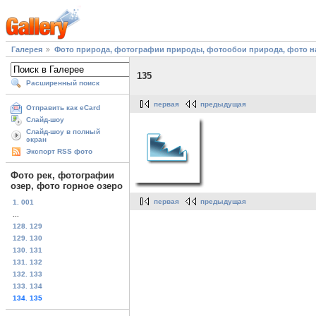
Галерея
Фото природа, фотографии природы, фотообои природа, фото на
135
Расширенный поиск
первая
предыдущая
Отправить как eCard
Слайд-шоу
Слайд-шоу в полный
экран
Экспорт RSS фото
Фото рек, фотографии
озер, фото горное озеро
первая
предыдущая
1. 001
...
128. 129
129. 130
130. 131
131. 132
132. 133
133. 134
134. 135