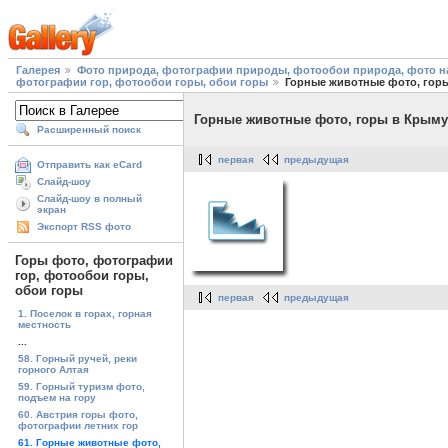
Галерея
Фото природа, фотографии природы, фотообои природа, фото на
фотографии гор, фотообои горы, обои горы
Горные животные фото, гор
Горные животные фото, горы в Крыму
Расширенный поиск
первая
предыдущая
Отправить как eCard
Слайд-шоу
Слайд-шоу в полный
экран
Экспорт RSS фото
Горы фото, фотографии
гор, фотообои горы,
обои горы
первая
предыдущая
1. Поселок в горах, горная
местность
...
58. Горный ручей, реки
горного Алтая
59. Горный туризм фото,
подъем на гору
60. Австрия горы фото,
фотографии летних гор
61. Горные животные фото,