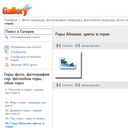
Галерея
Фото природа, фотографии природы, фотообои природа, фото на
горах
Горы Абхазии, цветы в горах
Расширенный поиск
первая
предыдущая
Отправить как eCard
Слайд-шоу
Слайд-шоу в полный
экран
Экспорт RSS фото
Горы фото, фотографии
гор, фотообои горы,
обои горы
первая
предыдущая
1. Поселок в горах, горная
местность
...
41. Вид с горы, природа гор
фото
42. Домик в горах, горная
местность
43. Пик горы, горы в гаграх
44. Горы Абхазии, цветы в
горах