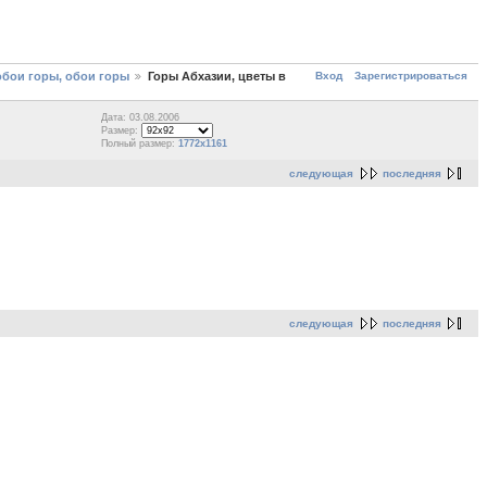
Вход
Зарегистрироваться
обои горы, обои горы
Горы Абхазии, цветы в
Дата: 03.08.2006
Размер:
Полный размер:
1772x1161
следующая
последняя
следующая
последняя