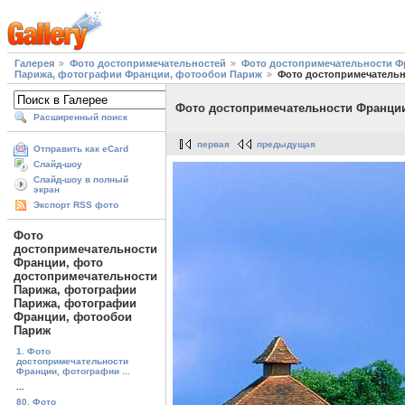
Галерея
Фото достопримечательностей
Фото достопримечательности Ф
Парижа, фотографии Франции, фотообои Париж
Фото достопримечатель
Фото достопримечательности Франци
Расширенный поиск
первая
предыдущая
Отправить как eCard
Слайд-шоу
Слайд-шоу в полный
экран
Экспорт RSS фото
Фото
достопримечательности
Франции, фото
достопримечательности
Парижа, фотографии
Парижа, фотографии
Франции, фотообои
Париж
1. Фото
достопримечательности
Франции, фотографии ...
...
80. Фото