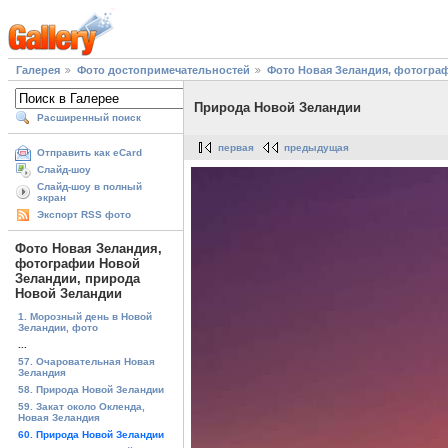
Галерея
Фото достопримечательностей
Фото Новая Зеландия, фотогра
Природа Новой Зеландии
Расширенный поиск
первая
предыдущая
Отправить как eCard
Слайд-шоу
Слайд-шоу в полный
экран
Экспорт RSS фото
Фото Новая Зеландия,
фотографии Новой
Зеландии, природа
Новой Зеландии
1. Морозный день в Новой
Зеландии, фото
...
57. Очаровательная Новая
Зеландия
58. Природа Новой Зеландии
59. Закат около Окленда,
Новая Зеландия
60. Природа Новой Зеландии