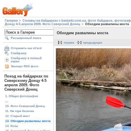
Галерея
Сплавы на байдарках с baidarki.com.ua, фото байдарок, фотогра
Донцу 4-5 апреля 2009. Фото Северский Донец
Обходим развалины моста
Обходим развалины моста
Расширенный поиск
первая
предыдущая
Отправить как eCard
Слайд-шоу
Слайд-шоу в полный
экран
Экспорт RSS фото
Поход на байдарках по
Северскому Донцу 4-5
апреля 2009. Фото
Северский Донец
1. Общая фотография
...
10. Фото Северский Донец
11. На горе Казачка
12. Старый мост
13. Обходим развалины моста
14. Козы
15. Северский Донец в районе