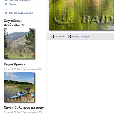
12. Закат
...
26. Мы на катамаране
Случайные
изображения
первая
предыдущая
Виды Крыма
Дата: 29.01.2010
Просмотров: 4027
Спуск байдарок на воду
Дата: 03.01.2010
Просмотров: 4754