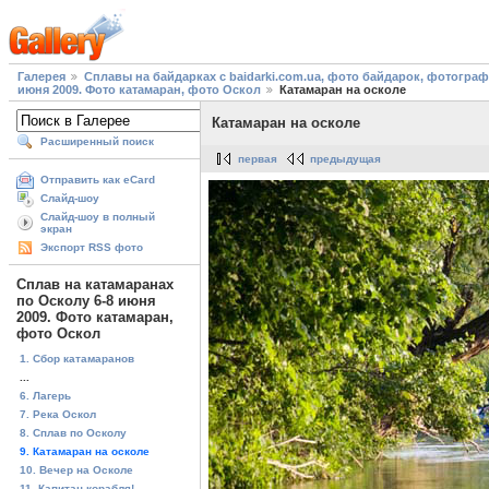
Галерея
Сплавы на байдарках с baidarki.com.ua, фото байдарок, фотогра
июня 2009. Фото катамаран, фото Оскол
Катамаран на осколе
Катамаран на осколе
Расширенный поиск
первая
предыдущая
Отправить как eCard
Слайд-шоу
Слайд-шоу в полный
экран
Экспорт RSS фото
Сплав на катамаранах
по Осколу 6-8 июня
2009. Фото катамаран,
фото Оскол
1. Сбор катамаранов
...
6. Лагерь
7. Река Оскол
8. Сплав по Осколу
9. Катамаран на осколе
10. Вечер на Осколе
11. Капитан корабля!