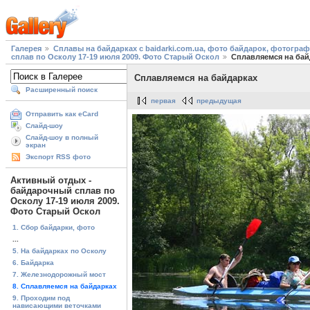
Галерея
Сплавы на байдарках с baidarki.com.ua, фото байдарок, фотогра
сплав по Осколу 17-19 июля 2009. Фото Старый Оскол
Сплавляемся на бай
Сплавляемся на байдарках
Расширенный поиск
первая
предыдущая
Отправить как eCard
Слайд-шоу
Слайд-шоу в полный
экран
Экспорт RSS фото
Активный отдых -
байдарочный сплав по
Осколу 17-19 июля 2009.
Фото Старый Оскол
1. Сбор байдарки, фото
...
5. На байдарках по Осколу
6. Байдарка
7. Железнодорожный мост
8. Сплавляемся на байдарках
9. Проходим под
нависающими веточками