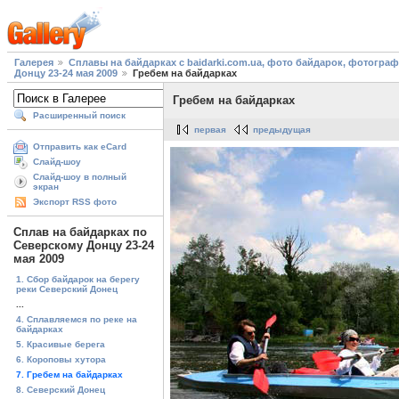
Галерея
Сплавы на байдарках с baidarki.com.ua, фото байдарок, фотогра
Донцу 23-24 мая 2009
Гребем на байдарках
Гребем на байдарках
Расширенный поиск
первая
предыдущая
Отправить как eCard
Слайд-шоу
Слайд-шоу в полный
экран
Экспорт RSS фото
Сплав на байдарках по
Северскому Донцу 23-24
мая 2009
1. Сбор байдарок на берегу
реки Северский Донец
...
4. Сплавляемся по реке на
байдарках
5. Красивые берега
6. Короповы хутора
7. Гребем на байдарках
8. Северский Донец