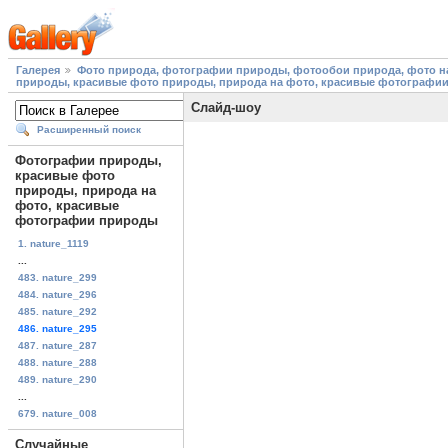
Галерея
Фото природа, фотографии природы, фотообои природа, фото на
природы, красивые фото природы, природа на фото, красивые фотографи
Слайд-шоу
Расширенный поиск
Фотографии природы,
красивые фото
природы, природа на
фото, красивые
фотографии природы
1. nature_1119
...
483. nature_299
484. nature_296
485. nature_292
486. nature_295
487. nature_287
488. nature_288
489. nature_290
...
679. nature_008
Случайные