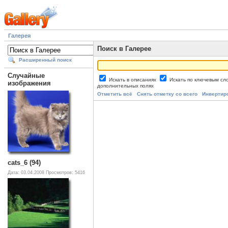
Галерея
Поиск в Галерее
Расширенный поиск
Случайные
Искать в описаниях
Искать по ключевым с
изображения
дополнительных полях
Отметить всё
Снять отметку со всего
Инвертир
cats_6 (94)
Дата: 03.04.2008
Просмотров: 5416