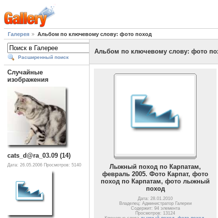
Галерея
Альбом по ключевому слову: фото поход
Альбом по ключевому слову: фото по
Расширенный поиск
Случайные
изображения
cats_d@ra_03.09 (14)
Дата: 26.05.2006
Просмотров: 5140
Лыжный поход по Карпатам,
февраль 2005. Фото Карпат, фото
поход по Карпатам, фото лыжный
поход
Дата: 28.01.2010
Владелец: Администратор Галереи
Содержит: 94 элемента
Просмотров: 13124
Ключевые слова
лыжный поход
,
фото поход
,