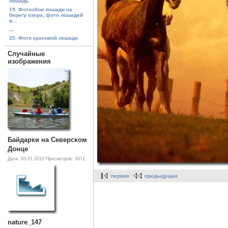
лошадь
19. Фотообои лошади на
берегу озера, фото лошадей
в...
...
25. Фото красивой лошади
Случайные
изображения
Байдарки на Северском
Донце
Дата: 03.01.2010
Просмотров: 3371
первая
предыдущая
nature_147