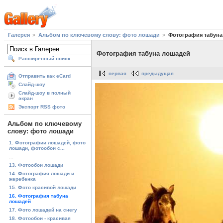
Галерея
Альбом по ключевому слову: фото лошади
Фотография табуна
Фотография табуна лошадей
Расширенный поиск
первая
предыдущая
Отправить как eCard
Слайд-шоу
Слайд-шоу в полный
экран
Экспорт RSS фото
Альбом по ключевому
слову: фото лошади
1. Фотографии лошадей, фото
лошади, фотообои с...
...
13. Фотообои лошади
14. Фотография лошади и
жеребенка
15. Фото красивой лошади
16. Фотография табуна
лошадей
17. Фото лошадей на снегу
18. Фотообои - красивая