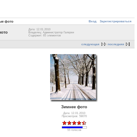
Вход
Зарегистрироваться
вые фото
Дата: 12.01.2010
фото
Владелец: Администратор Галереи
Содержит: 65 элементов
следующая
последняя
Зимнее фото
Дата: 12.01.2010
Просмотров: 59070
55 голосов