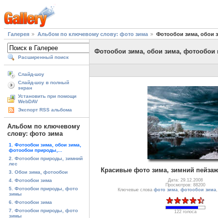
Галерея
Альбом по ключевому слову: фото зима
Фотообои зима, обои 
Фотообои зима, обои зима, фотообои
Расширенный поиск
Слайд-шоу
Слайд-шоу в полный
экран
Установить при помощи
WebDAV
Экспорт RSS альбома
Альбом по ключевому
слову: фото зима
1. Фотообои зима, обои зима,
фотообои природы,...
2. Фотообои природы, зимний
лес
Красивые фото зима, зимний пейзаж
3. Обои зима, фотообои
4. Фотообои зима
Дата: 29.12.2008
Просмотров: 88200
5. Фотообои природы, фото
Ключевые слова
фото зима
,
фотообои зима
зимы
6. Фотообои зима
7. Фотообои природы, фото
122 голоса
зимы