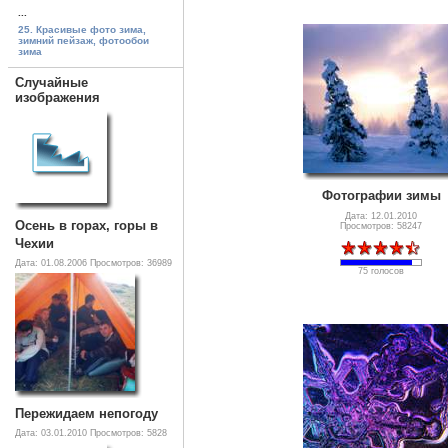
...
25. Красивые фото зима,
зимний пейзаж, фотообои
зима
Случайные
изображения
Фотографии зимы
Дата: 12.01.2010
Осень в горах, горы в
Просмотров: 58247
Чехии
Дата: 01.08.2006
Просмотров: 36989
75 голосов
Пережидаем непогоду
Дата: 03.01.2010
Просмотров: 5828