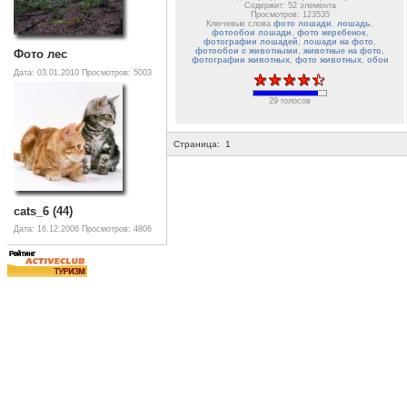
Содержит: 52 элемента
Просмотров: 123535
Ключевые слова
фото лошади
,
лошадь
,
фотообои лошади
,
фото жеребенок
,
фотографии лошадей
,
лошади на фото
,
фотообои с животными
,
животные на фото
,
Фото лес
фотографии животных
,
фото животных
,
обои
Дата: 03.01.2010
Просмотров: 5003
29 голосов
Страница:
1
cats_6 (44)
Дата: 16.12.2006
Просмотров: 4806