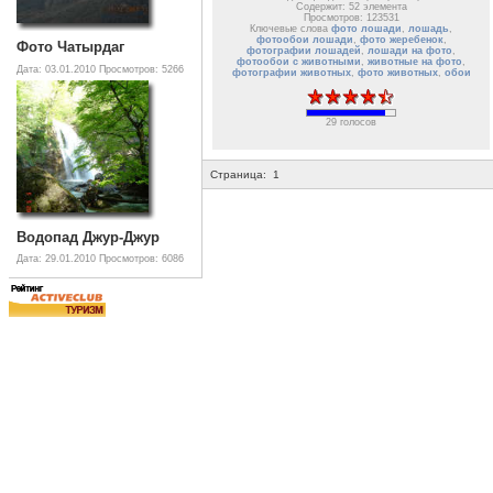
Содержит: 52 элемента
Просмотров: 123531
Ключевые слова
фото лошади
,
лошадь
,
фотообои лошади
,
фото жеребенок
,
Фото Чатырдаг
фотографии лошадей
,
лошади на фото
,
фотообои с животными
,
животные на фото
,
Дата: 03.01.2010
Просмотров: 5266
фотографии животных
,
фото животных
,
обои
29 голосов
Страница:
1
Водопад Джур-Джур
Дата: 29.01.2010
Просмотров: 6086