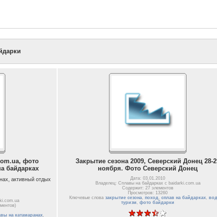
йдарки
com.ua, фото
Закрытие сезона 2009, Северский Донец 28-2
на байдарках
ноября. Фото Северский Донец
Дата: 03.01.2010
нах, активный отдых
Владелец: Сплавы на байдарках с baidarki.com.ua
Содержит: 27 элементов
Просмотров: 13260
Ключевые слова
закрытие сезона
,
поход
,
сплав на байдарках
,
во
ki.com.ua
туризм
,
фото байдарки
ементов)
авы на катамаранах
,