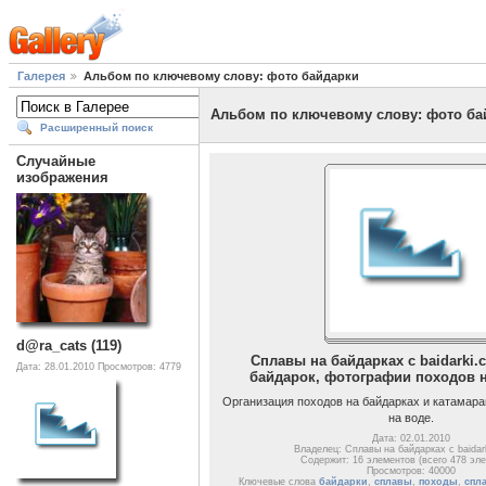
Галерея
Альбом по ключевому слову: фото байдарки
Альбом по ключевому слову: фото ба
Расширенный поиск
Случайные
изображения
d@ra_cats (119)
Сплавы на байдарках с baidarki.
Дата: 28.01.2010
Просмотров: 4779
байдарок, фотографии походов 
Организация походов на байдарках и катамара
на воде.
Дата: 02.01.2010
Владелец: Сплавы на байдарках с baidar
Содержит: 16 элементов (всего 478 эл
Просмотров: 40000
Ключевые слова
байдарки
,
сплавы
,
походы
,
спл