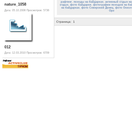
рафтинг
,
походы на байдарках
,
активный отдых на
nature_1058
отдых
,
фото байдарки
,
фотографии походов на ба
на байдарках
,
фото Северский Донец
,
фото Оскол
Дата: 05.10.2008
Просмотров: 5736
Оре
Страница:
1
012
Дата: 12.03.2010
Просмотров: 6709