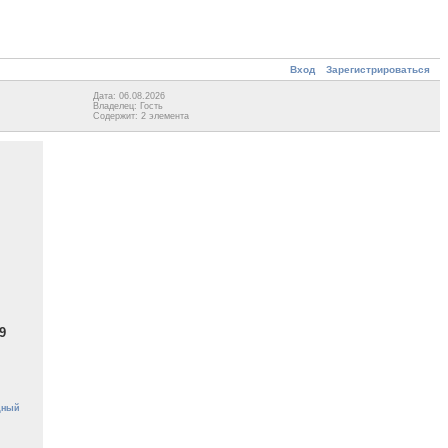
Вход
Зарегистрироваться
Дата: 06.08.2026
Владелец: Гость
Содержит: 2 элемента
9
дный