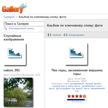
Галерея
Альбом по ключевому слову: фото
Альбом по ключевому слову: фото
Расширенный поиск
первая
предыдущая
Случайные
изображения
Пик горы, заснеженная вершина
nature_091
горы
Дата: 13.03.2010
Просмотров: 4133
Дата: 03.08.2006
Просмотров: 28592
Ключевые слова
заснеженный горный хребет
,
горный пик в снегу фото
,
заснеженные горы
фото
,
фотографии гор зимой
,
фото заснеженный
гор
8 голосов