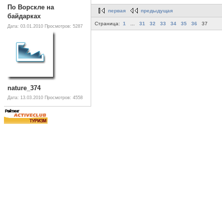
По Ворскле на
первая
предыдущая
байдарках
Страница:
1
...
31
32
33
34
35
36
37
Дата: 03.01.2010
Просмотров: 5287
nature_374
Дата: 13.03.2010
Просмотров: 4558