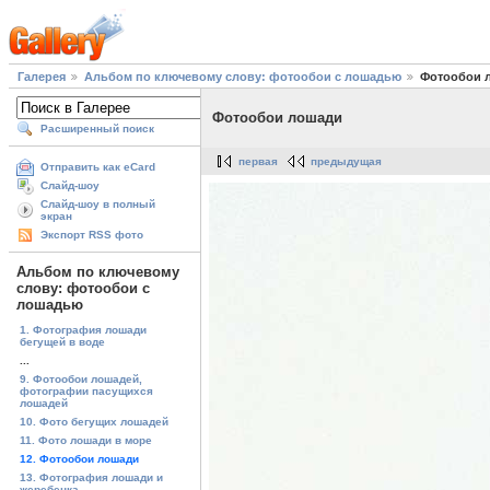
Галерея
Альбом по ключевому слову: фотообои с лошадью
Фотообои 
Фотообои лошади
Расширенный поиск
первая
предыдущая
Отправить как eCard
Слайд-шоу
Слайд-шоу в полный
экран
Экспорт RSS фото
Альбом по ключевому
слову: фотообои с
лошадью
1. Фотография лошади
бегущей в воде
...
9. Фотообои лошадей,
фотографии пасущихся
лошадей
10. Фото бегущих лошадей
11. Фото лошади в море
12. Фотообои лошади
13. Фотография лошади и
жеребенка