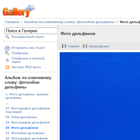
Галерея
Альбом по ключевому слову: фотообои дельфины
Фото дель
Фото дельфинов
Расширенный поиск
первая
предыдущая
Отправить как eCard
Слайд-шоу
Слайд-шоу в полный
экран
Экспорт RSS фото
Альбом по ключевому
слову: фотообои
дельфины
1. Фото дельфина, прыжок
дельфина
...
27. Фотография дельфинов
под водой
28. Обои дельфины
29. Фотографии дельфинов
30. Фото дельфинов
31. Фотообои дельфины
32. Фотография дельфина