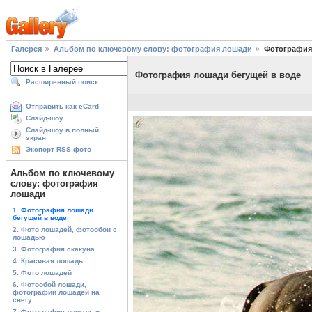
Галерея
Альбом по ключевому слову: фотография лошади
Фотография
Фотография лошади бегущей в воде
Расширенный поиск
Отправить как eCard
Слайд-шоу
Слайд-шоу в полный
экран
Экспорт RSS фото
Альбом по ключевому
слову: фотография
лошади
1. Фотография лошади
бегущей в воде
2. Фото лошадей, фотообои с
лошадью
3. Фотография скакуна
4. Красивая лошадь
5. Фото лошадей
6. Фотообой лошади,
фотографии лошадей на
снегу
7. Фотография лошадь и