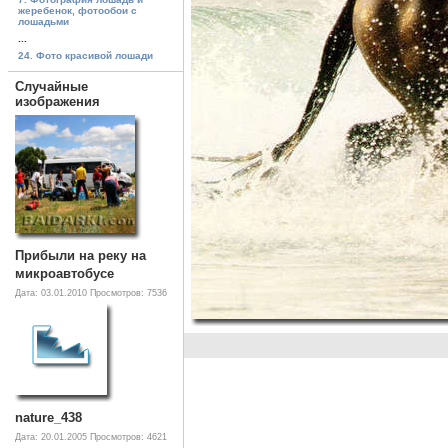
жеребенок, фотообои с
лошадьми
...
24. Фото красивой лошади
Случайные
изображения
Прибыли на реку на
микроавтобусе
Дата: 03.01.2010
Просмотров: 7536
nature_438
Дата: 20.01.2005
Просмотров: 4621