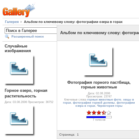
Галерея
Альбом по ключевому слову: фотографии озера в горах
Альбом по ключевому слову: фотограф
Расширенный поиск
Случайные
изображения
Фотография горного пастбища,
горные животные
Горное озеро, горная
Дата: 02.08.2006
растительность
Просмотров: 23747
Ключевые слова
горные животные фото
,
овцы в
Дата: 03.08.2006
Просмотров: 36752
горах
,
фотографии горной долины
,
фотографии
озера в горах
,
Черногория горы
7 голосов
Страница:
1