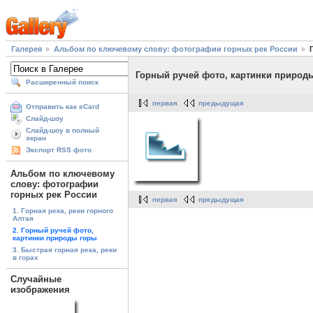
Галерея
Альбом по ключевому слову: фотографии горных рек России
Горный ручей фото, картинки природ
Расширенный поиск
первая
предыдущая
Отправить как eCard
Слайд-шоу
Слайд-шоу в полный
экран
Экспорт RSS фото
Альбом по ключевому
слову: фотографии
горных рек России
первая
предыдущая
1. Горная река, реки горного
Алтая
2. Горный ручей фото,
картинки природы горы
3. Быстрая горная река, реки
в горах
Случайные
изображения