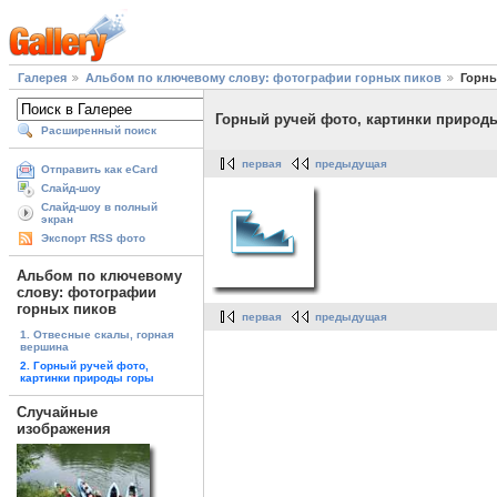
Галерея
Альбом по ключевому слову: фотографии горных пиков
Горны
Горный ручей фото, картинки природ
Расширенный поиск
первая
предыдущая
Отправить как eCard
Слайд-шоу
Слайд-шоу в полный
экран
Экспорт RSS фото
Альбом по ключевому
слову: фотографии
горных пиков
первая
предыдущая
1. Отвесные скалы, горная
вершина
2. Горный ручей фото,
картинки природы горы
Случайные
изображения