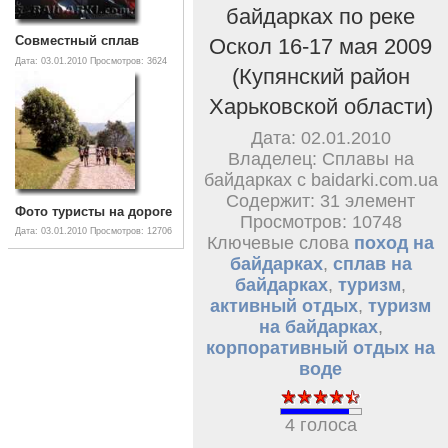
байдарках по реке
Совместный сплав
Оскол 16-17 мая 2009
Дата: 03.01.2010
Просмотров: 3624
(Купянский район
Харьковской области)
Дата: 02.01.2010
Владелец: Сплавы на
байдарках с baidarki.com.ua
Содержит: 31 элемент
Фото туристы на дороге
Просмотров: 10748
Дата: 03.01.2010
Просмотров: 12706
Ключевые слова
поход на
байдарках
,
сплав на
байдарках
,
туризм
,
активный отдых
,
туризм
на байдарках
,
корпоративный отдых на
воде
4 голоса