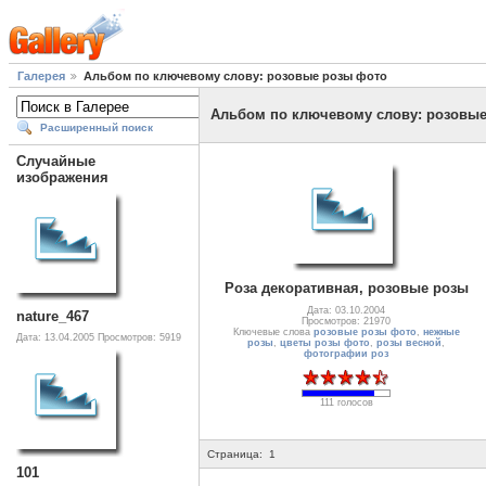
Галерея
Альбом по ключевому слову: розовые розы фото
Альбом по ключевому слову: розовы
Расширенный поиск
Случайные
изображения
Роза декоративная, розовые розы
Дата: 03.10.2004
nature_467
Просмотров: 21970
Ключевые слова
розовые розы фото
,
нежные
Дата: 13.04.2005
Просмотров: 5919
розы
,
цветы розы фото
,
розы весной
,
фотографии роз
111 голосов
Страница:
1
101