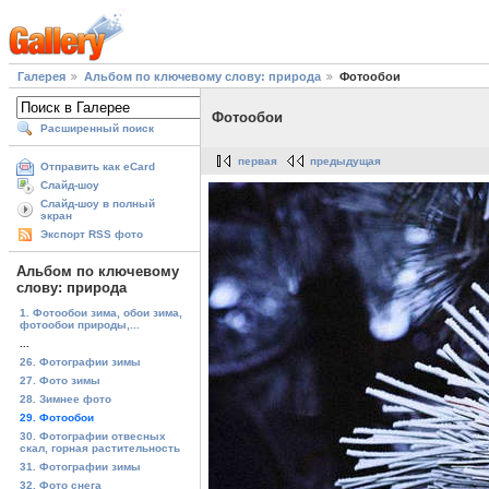
Галерея
Альбом по ключевому слову: природа
Фотообои
Фотообои
Расширенный поиск
первая
предыдущая
Отправить как eCard
Слайд-шоу
Слайд-шоу в полный
экран
Экспорт RSS фото
Альбом по ключевому
слову: природа
1. Фотообои зима, обои зима,
фотообои природы,...
...
26. Фотографии зимы
27. Фото зимы
28. Зимнее фото
29. Фотообои
30. Фотографии отвесных
скал, горная растительность
31. Фотографии зимы
32. Фото снега