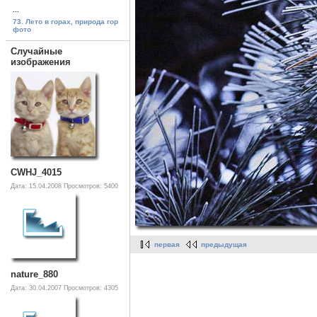
...
73. Лето в горах, природа гор
фото
Случайные
изображения
CWHJ_4015
Дата: 15.04.2008
Просмотров: 5400
первая
предыдущая
nature_880
Дата: 30.04.2007
Просмотров: 4305