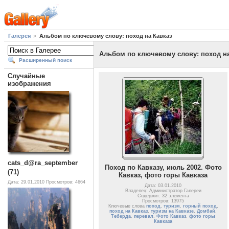
Галерея
Альбом по ключевому слову: поход на Кавказ
Альбом по ключевому слову: поход на
Расширенный поиск
Случайные
изображения
cats_d@ra_september
Поход по Кавказу, июль 2002. Фото
(71)
Кавказ, фото горы Кавказа
Дата: 29.01.2010
Просмотров: 4664
Дата: 03.01.2010
Владелец: Администратор Галереи
Содержит: 32 элемента
Просмотров: 13975
Ключевые слова
поход
,
туризм
,
горный поход
,
поход на Кавказ
,
туризм на Кавказе
,
Домбай
,
Теберда
,
перевал
,
Фото Кавказ
,
фото горы
Кавказа