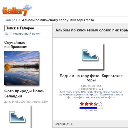
Галерея
Альбом по ключевому слову: пик горы фото
Альбом по ключевому слову: пик гор
Расширенный поиск
Случайные
изображения
Подъем на гору фото, Карпатские
горы
Дата: 03.08.2006
Просмотров: 27134
Фото природы Новой
Ключевые слова
пик горы фото
,
горы Карпаты
,
красивые картинки природы
,
Карпатские горы
Зеландии
фотографии
,
горная вершина фото
Дата: 14.01.2010
Просмотров: 6279
5 голосов
Страница:
1