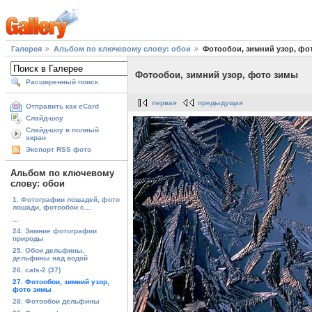
Галерея
Альбом по ключевому слову: обои
Фотообои, зимний узор, фо
Фотообои, зимний узор, фото зимы
Расширенный поиск
первая
предыдущая
Отправить как eCard
Слайд-шоу
Слайд-шоу в полный
экран
Экспорт RSS фото
Альбом по ключевому
слову: обои
1. Фотографии лошадей, фото
лошади, фотообои с...
...
24. Зимние фотографии
природы
25. Обои дельфины,
дельфины над водой
26. cats-2 (37)
27. Фотообои, зимний узор,
фото зимы
28. Фотообои дельфины