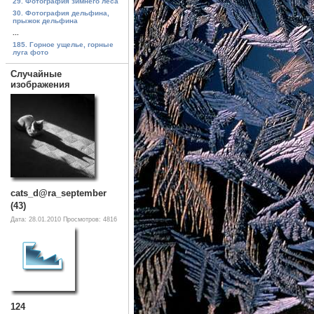
29. Фотография зимнего леса
30. Фотография дельфина,
прыжок дельфина
...
185. Горное ущелье, горные
луга фото
Случайные
изображения
cats_d@ra_september
(43)
Дата: 28.01.2010
Просмотров: 4816
124