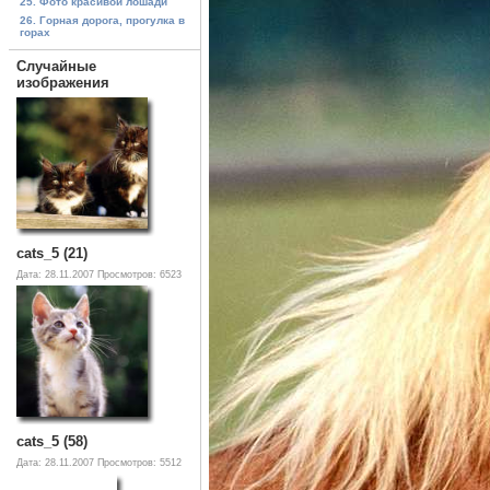
25. Фото красивой лошади
26. Горная дорога, прогулка в
горах
Случайные
изображения
cats_5 (21)
Дата: 28.11.2007
Просмотров: 6523
cats_5 (58)
Дата: 28.11.2007
Просмотров: 5512