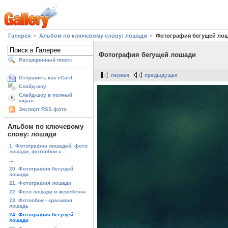
Галерея
Альбом по ключевому слову: лошади
Фотография бегущей ло
Фотография бегущей лошади
Расширенный поиск
первая
предыдущая
Отправить как eCard
Слайд-шоу
Слайд-шоу в полный
экран
Экспорт RSS фото
Альбом по ключевому
слову: лошади
1. Фотографии лошадей, фото
лошади, фотообои с...
...
20. Фотография бегущей
лошади
21. Фотография лошади
22. Фото лошади и жеребенка
23. Фотообои - красивая
лошадь
24. Фотография бегущей
лошади