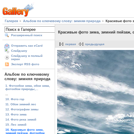
Галерея
Альбом по ключевому слову: зимняя природа
Красивые фото з
Красивые фото зима, зимний пейзаж,
Расширенный поиск
первая
предыдущая
Отправить как eCard
Слайд-шоу
Слайд-шоу в полный
экран
Экспорт RSS фото
Альбом по ключевому
слову: зимняя природа
1. Фотообои зима, обои зима,
фотообои природы,...
...
10. Фото гор
11. Обои зимний лес
12. Фотографии зимы
13. Фото зима
14. Фото река зимой
15. Лес зимой
16. Красивые фото зима,
зимний пейзаж, фотообои